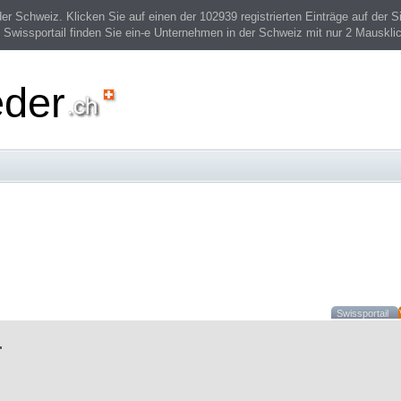
 Schweiz. Klicken Sie auf einen der 102939 registrierten Einträge auf der Si
 Swissportail finden Sie ein-e Unternehmen in der Schweiz mit nur 2 Mauskli
eder
Swissportail
r