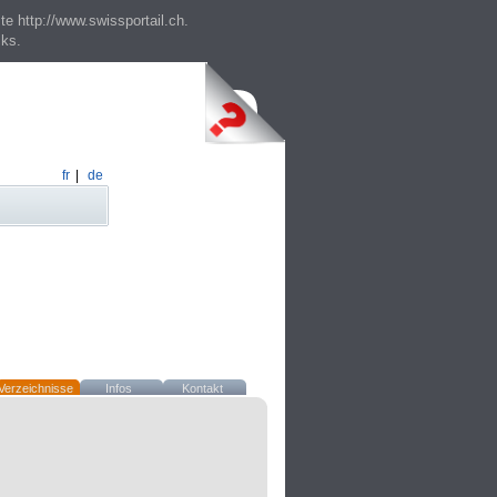
te http://www.swissportail.ch.
cks.
fr
|
de
Verzeichnisse
Infos
Kontakt