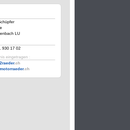
Schüpfer
e
kenbach LU
1 930 17 02
is eingetragen :
2raeder
.ch
motorraeder
.ch