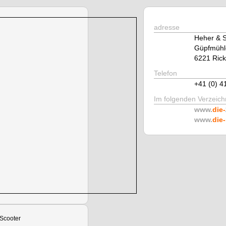
adresse
Heher & 
Güpfmühl
6221 Ric
Telefon
+41 (0) 4
Im folgenden Verzeichn
www.
die-
www.
die-
 Scooter