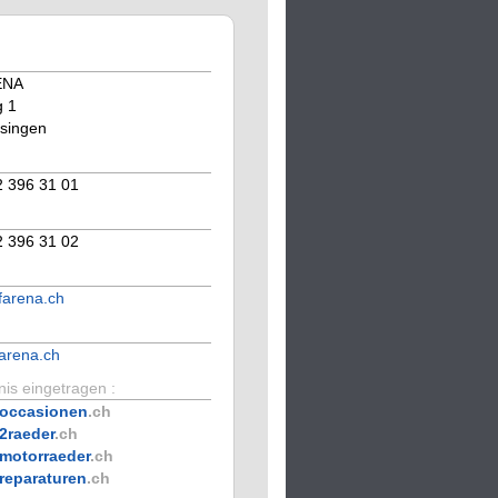
ENA
g 1
singen
2 396 31 01
2 396 31 02
farena.ch
arena.ch
is eingetragen :
occasionen
.ch
2raeder
.ch
motorraeder
.ch
reparaturen
.ch