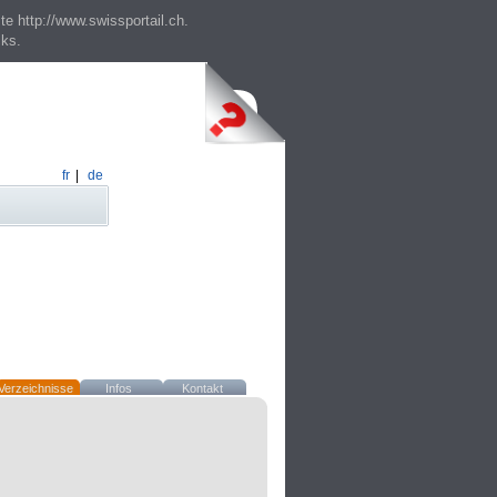
te http://www.swissportail.ch.
cks.
fr
|
de
Verzeichnisse
Infos
Kontakt