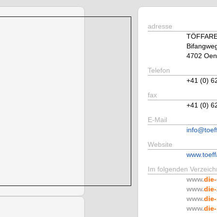
adresse
TÖFFAR
Bifangwe
4702 Oen
Telefon
+41 (0) 6
fax
+41 (0) 6
E-Mail
info@toef
Website
www.toeff
Im folgenden Verzeichn
www.
die-
www.
die-
www.
die-
www.
die-