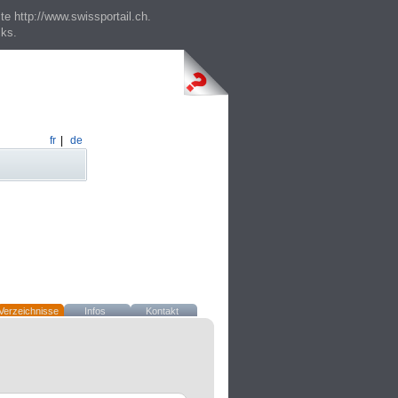
te http://www.swissportail.ch.
cks.
fr
|
de
Verzeichnisse
Infos
Kontakt