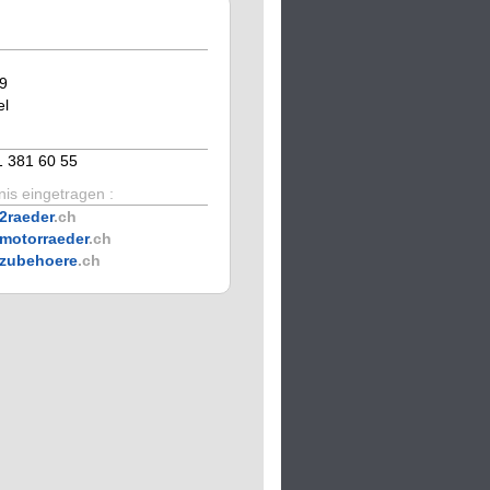
99
el
1 381 60 55
is eingetragen :
2raeder
.ch
motorraeder
.ch
zubehoere
.ch