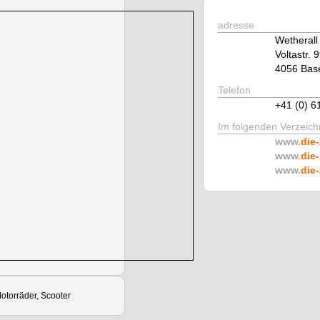
adresse
Wetherall
Voltastr. 
4056 Bas
Telefon
+41 (0) 6
Im folgenden Verzeichn
www.
die-
www.
die-
www.
die-
otorräder, Scooter